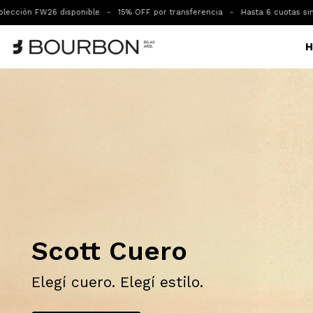
-
15% OFF por transferencia
-
Hasta 6 cuotas sin interes
-
Lo Artesanal -
H
Scott Cuero
Elegí cuero. Elegí estilo.