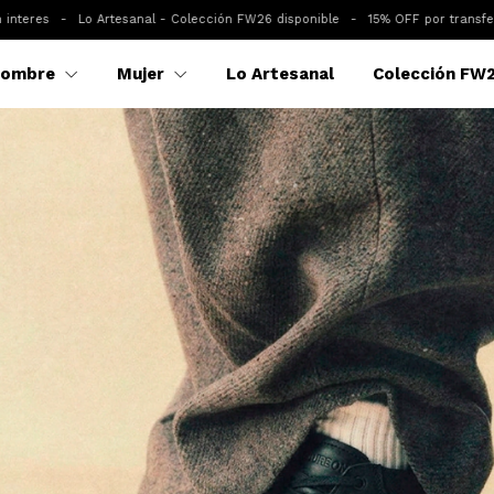
 Colección FW26 disponible
-
15% OFF por transferencia
-
Hasta 6 cuotas s
ombre
Mujer
Lo Artesanal
Colección FW