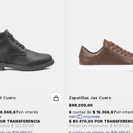
t Cuero
Zapatillas Jax Cuero
$98.200,00
erés de
$26.666,67
6
cuotas sin interés de
$16.366,67