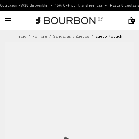
olección FW26 disponible
-
15% OFF por transferencia
-
Hasta 6 cuotas sin
0
Inicio
/
Hombre
/
Sandalias y Zuecos
/
Zueco Nobuck