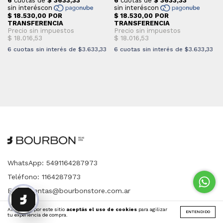
6
cuotas sin interés de
$3.633,33
6
cuotas sin interés de
$3.633,33
WhatsApp: 5491164287973
Teléfono: 1164287973
Email:
ventas@bourbonstore.com.ar
House of Bourbon | Amenabar 1887, Belgrano, Ciudad de
Al navegar por este sitio
aceptás el uso de cookies
para agilizar
Buenos Aires, Argentina
ENTENDIDO
tu experiencia de compra.