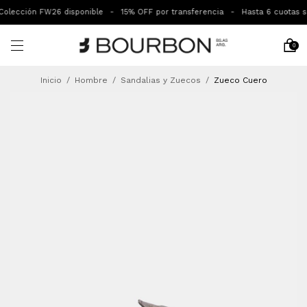
olección FW26 disponible
-
15% OFF por transferencia
-
Hasta 6 cuotas sin 
0
Inicio
/
Hombre
/
Sandalias y Zuecos
/
Zueco Cuero