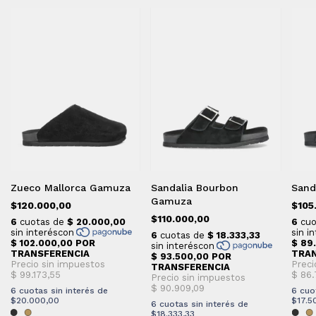
Zueco Mallorca Gamuza
Sandalia Bourbon
Sand
Gamuza
$120.000,00
$105
$110.000,00
6
cuotas sin interés de
6
cuo
$20.000,00
$17.5
6
cuotas sin interés de
$18.333,33